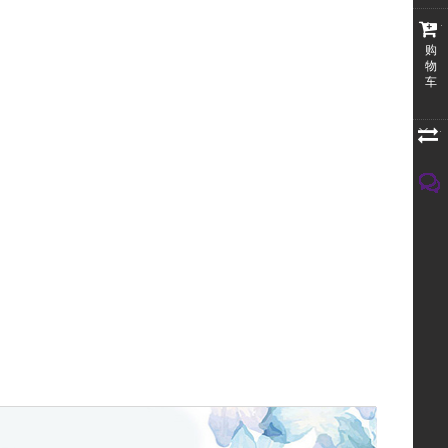
购
物
车