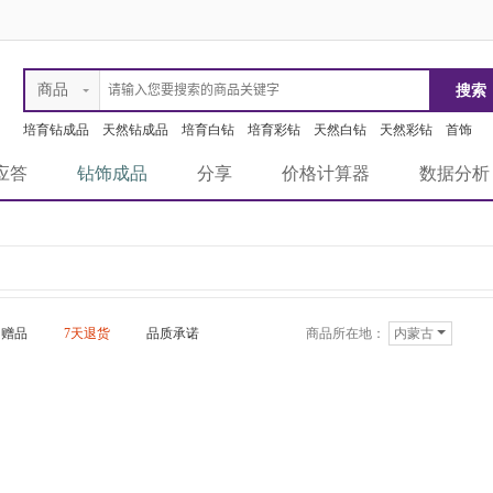
商品
培育钻成品
天然钻成品
培育白钻
培育彩钻
天然白钻
天然彩钻
首饰
应答
钻饰成品
分享
价格计算器
数据分析
赠品
7天退货
品质承诺
商品所在地：
内蒙古
急速物流