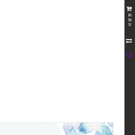
购
物
车