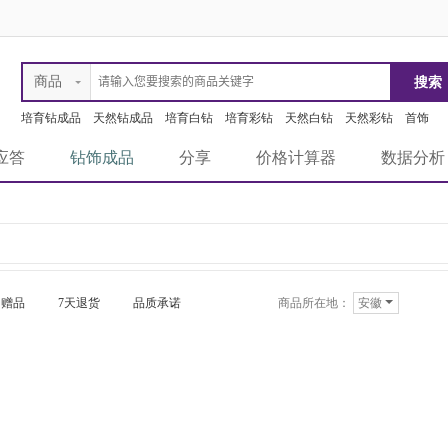
商品
培育钻成品
天然钻成品
培育白钻
培育彩钻
天然白钻
天然彩钻
首饰
应答
钻饰成品
分享
价格计算器
数据分析
赠品
7天退货
品质承诺
商品所在地：
安徽
急速物流